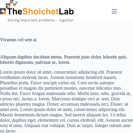
Skip
to
content
Vivamus vel sem at
Aliquam dapibus tincidunt metus. Praesent justo dolor, lobortis quis,
lobortis dignissim, pulvinar ac, lorem.
Lorem ipsum dolor sit amet, consectetuer adipiscing elit. Praesent
vestibulum molestie lacus. Aenean nonummy hendrerit mauris.
Phasellus porta. Fusce suscipit varius mi. Cum sociis natoque
penatibus et magnis dis parturient montes, nascetur ridiculus mus.
Nulla dui. Fusce feugiat malesuada odio. Morbi nunc odio, gravida at,
cursus nec, luctus a, lorem. Maecenas tristique orci ac sem. Duis
ultricies pharetra magna. Donec accumsan malesuada orci. Donec sit
amet eros. Lorem ipsum dolor sit amet, consectetuer adipiscing elit.
Mauris fermentum dictum magna. Sed laoreet aliquam leo. Ut tellus
dolor, dapibus eget, elementum vel, cursus eleifend, elit. Aenean auctor
wisi et urna. Aliquam erat volutpat. Duis ac turpis. Integer rutrum ante
eu lacus.